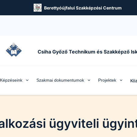
Berettyóújfalui Szakképzési Centrum
Csiha Győző Technikum és Szakképző Isk
Képzéseink
Szakmai dokumentumok
Projektek
Köz
alkozási ügyviteli ügyi