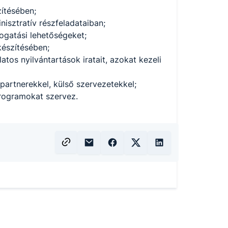
ítésében;
isztratív részfeladataiban;
ogatási lehetőségeket;
készítésében;
tos nyilvántartások iratait, azokat kezeli
partnerekkel, külső szervezetekkel;
programokat szervez.