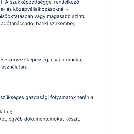
at. A szakképzettséggel rendelkező
is- és középvállalkozásoknál –
felsőoktatásban vagy magasabb szintű
ő, adótanácsadó, banki szakember,
 és szervezőképesség, csapatmunka,
használatára.
 szükséges gazdasági folyamatok terén a
át el;
eket, egyéb dokumentumokat készít,