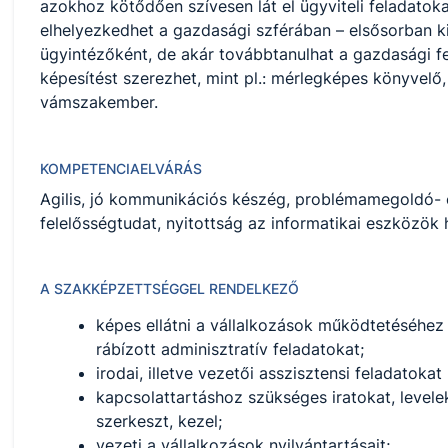
azokhoz kötődően szívesen lát el ügyviteli feladatok
elhelyezkedhet a gazdasági szférában – elsősorban k
ügyintézőként, de akár továbbtanulhat a gazdasági 
képesítést szerezhet, mint pl.: mérlegképes könyvel
vámszakember.
KOMPETENCIAELVÁRÁS
Agilis, jó kommunikációs készég, problémamegoldó-
felelősségtudat, nyitottság az informatikai eszközök 
A SZAKKÉPZETTSÉGGEL RENDELKEZŐ
képes ellátni a vállalkozások működtetéséhez
rábízott adminisztratív feladatokat;
irodai, illetve vezetői asszisztensi feladatokat l
kapcsolattartáshoz szükséges iratokat, level
szerkeszt, kezel;
vezeti a vállalkozások nyilvántartásait;