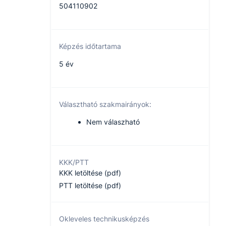
504110902
Képzés időtartama
5 év
Választható szakmairányok:
Nem válaszható
KKK/PTT
KKK letöltése (pdf)
PTT letöltése (pdf)
Okleveles technikusképzés